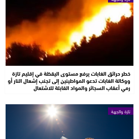
خطر حرائق الغابات يرفع مستوى اليقظة في إقليم تازة
ووكالة الغابات تدعو المواطينين إلى تجنب إشعال النار أو
رمي أعقاب السجائر والمواد القابلة للاشتعال
تازة والجهة