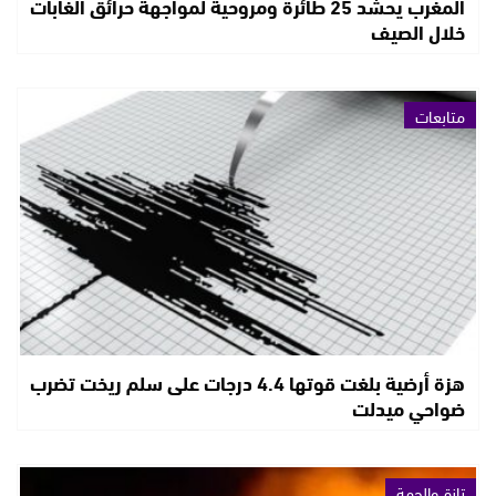
المغرب يحشد 25 طائرة ومروحية لمواجهة حرائق الغابات
خلال الصيف
متابعات
هزة أرضية بلغت قوتها 4.4 درجات على سلم ريخت تضرب
ضواحي ميدلت
تازة والجهة