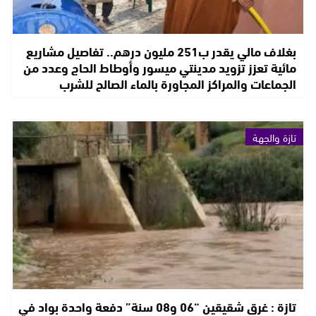
بغلاف مالي يقدر ب251 مليون درهم.. تفاصيل مشاريع
مائية تعزز تزويد مدينتي ميسور وأوطاط الحاج وعدد من
الجماعات والمراكز المجاورة بالماء الصالح للشرب
تازة والجهة
تازة : غرق شقيقين “06 و08 سنة” دفعة واحدة بواد في