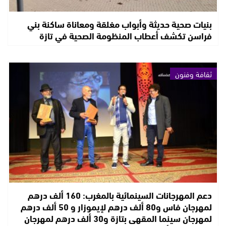
بنيات صحية حديثة وأبواب مغلقة ومعاناة ساكنة بني
فراسن تكشف أعطاب المنظومة الصحية في تازة
ثقافة وفنون
دعم المهرجانات السينمائية بالمغرب: 160 ألف درهم
لمهرجان فاس و80 ألف درهم لإيموزار و 50 ألف درهم
لمهرجان سينما المقهى بتازة و30 ألف درهم لمهرجان