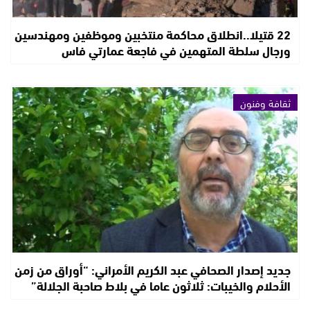
22 قتيلا..انطلاق محاكمة منتخبين وموظفين ومهندسين
ورجال سلطة المتهمين في فاجعة عمارتي فاس
ثقافة وفنون
جديد إصدار الصحافي عبد الكريم الأمراني: “أوراق من زمن
الأحلام والخيبات: ثلاثون عاما في بلاط صاحبة الجلالة”