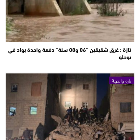
تازة : غرق شقيقين “06 و08 سنة” دفعة واحدة بواد في
بوحلو
تازة والجهة