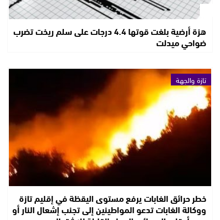
هزة أرضية بلغت قوتها 4.4 درجات على سلم ريخت تضرب
ضواحي ميدلت
تازة والجهة
خطر حرائق الغابات يرفع مستوى اليقظة في إقليم تازة
ووكالة الغابات تدعو المواطينين إلى تجنب إشعال النار أو