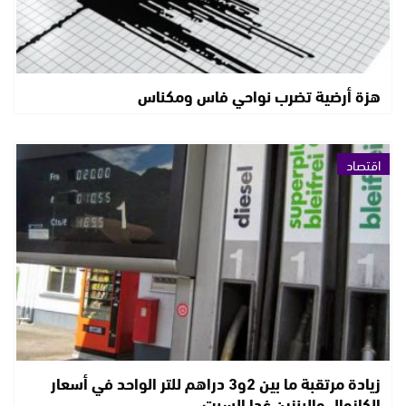
هزة أرضية تضرب نواحي فاس ومكناس
اقتصاد
زيادة مرتقبة ما بين 2و3 دراهم للتر الواحد في أسعار
الكازوال والبنزين غدا السبت