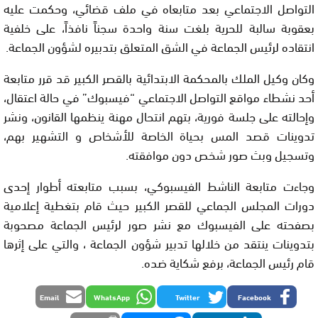
التواصل الاجتماعي بعد متابعاه في ملف قضائي، وحكمت عليه
بعقوبة سالبة للحرية بلغت سنة واحدة سجناً نافذاً، على خلفية
انتقاده لرئيس الجماعة في الشق المتعلق بتدبيره لشؤون الجماعة.
وكان وكيل الملك بالمحكمة الابتدائية بالقصر الكبير قد قرر متابعة
أحد نشطاء مواقع التواصل الاجتماعي “فيسبوك” في حالة اعتقال،
وإحالته على جلسة فورية، بتهم انتحال مهنة ينظمها القانون، ونشر
تدوينات قصد المس بحياة الخاصة للأشخاص و التشهير بهم،
وتسجيل وبث صور شخص دون موافقته.
وجاءت متابعة الناشط الفيسبوكي، بسبب متابعته أطوار إحدى
دورات المجلس الجماعي للقصر الكبير حيث قام بتغطية إعلامية
بصفحته على الفيسبوك مع نشر صور لرئيس الجماعة مصحوبة
بتدوينات ينتقد من خلالها تدبير شؤون الجماعة ، والتي على إثرها
قام رئيس الجماعة، برفع شكاية ضده.
Email
WhatsApp
Twitter
Facebook