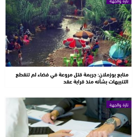
تازة والجهة
منابع بوزملان: جريمة قتل مروعة في فضاء لم تنقطع
التنبيهات بشأنه منذ قرابة عقد
تازة والجهة