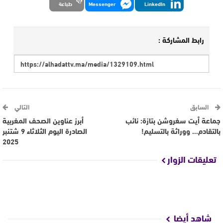
LinkedIn
Messenger
طباعة
رابط المشاركة :
السابق
التالي
جماعة ٱيت سغروشن بتازة: نائب
أبرز عناوين الصحف المغربية
بالتقادم… ووراثة بالتسليم!
الصادرة اليوم الثلاثاء 9 شتنبر
2025
تعليقات الزوار
شاهد أيضا