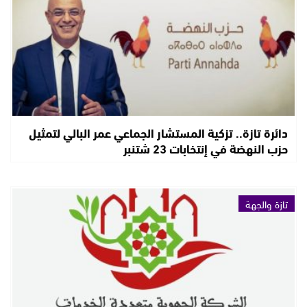
دائرة تازة.. تزكية المستشار الجماعي عمر البالي لتمثيل
حزب النهضة في إنتخابات 23 شتنبر
تازة والجهة