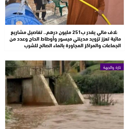
بغلاف مالي يقدر ب251 مليون درهم.. تفاصيل مشاريع
مائية تعزز تزويد مدينتي ميسور وأوطاط الحاج وعدد من
الجماعات والمراكز المجاورة بالماء الصالح للشرب
تازة والجهة