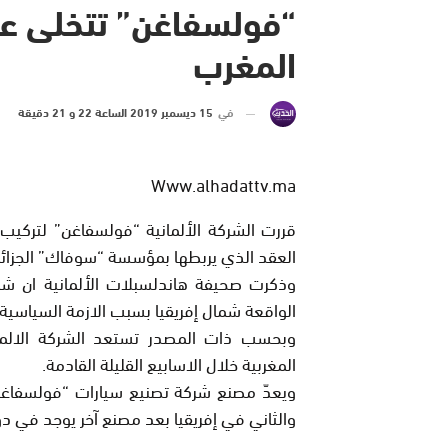
“فولسفاغن” تتخلى عن ا
المغرب
في
15 ديسمبر 2019 الساعة 22 و 21 دقيقة
Www.alhadattv.ma
قررت الشركة الألمانية “فولسفاغن” لتركيب ا
العقد الذي يربطها بمؤسسة “سوفاك” الجزائري
وذكرت صحيفة هاندلسبلات الألمانية ان ش
الواقعة شمال إفريقيا بسبب الازمة السياسية ال
وبحسب ذات المصدر تستعد الشركة الالمان
المغربية خلال الاسابيع القليلة القادمة.
ويعدّ مصنع شركة تصنيع سيارات “فولسفاغن
والثاني في إفريقيا بعد مصنع آخر يوجد في دو