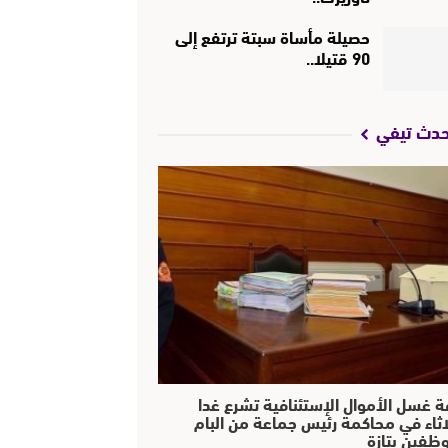
حصيلة مأساة سبتة ترتفع إلى
90 قتيلا..
حدث تيفي
ة غسل الأموال الإستئنافية تشرع غدا
لاثاء في محاكمة رئيس جماعة من البام
ظفين بتازة