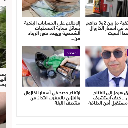
زيادة مرتقبة ما بين 2و3 دراهم
الإطلاع على الحسابات البنكية
حد في أسعار الكازوال
يُسائل حماية المعطيات
 غدا السبت
الشخصية ويهدد نفور الزبناء
من…
اقتصاد
بعد
البي
بحث
ق هرمز إلى انفتاح
ارتفاع جديد في أسعار الكازوال
ي… كيف استشرف
والبنزين بالمغرب ابتداءً من
مستقبل أمن الطاقة
منتصف الليلة