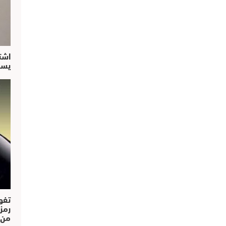
اشت
يسق
تفو
رمز
من..