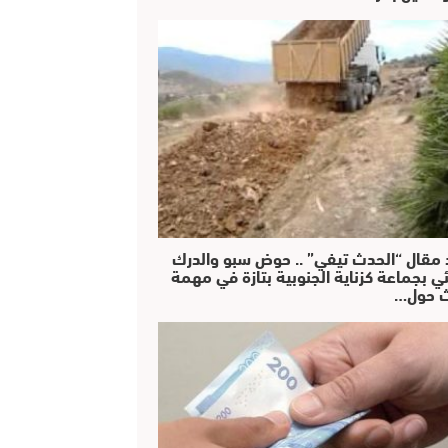
 مقال “الحدث تيفي” .. حوض سبو والدرك
ئي بجماعة كزناية الجنوبية بتازة في مهمة
 حول…