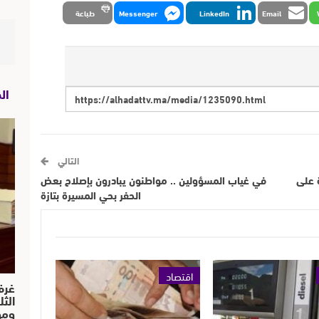
Email
LinkedIn
Messenger
طباعة
ال
التالي
ة على
في غياب المسؤولين .. مواطنون يبادرون بإصلاح بعض
الحفر بحي المسيرة بتازة
اقتصاد
غرف
الث
ومو