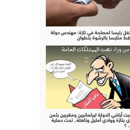
غل رئيسا لمصلحة في تازة: مهندس دولة
ط متلبسا بالرشوة بتطوان
يت أراضي الدولة لبرلمانيين ومقربين بثمن
ي بتازة ووادي أمليل وتاهلة.. تحت حماية
 ؟