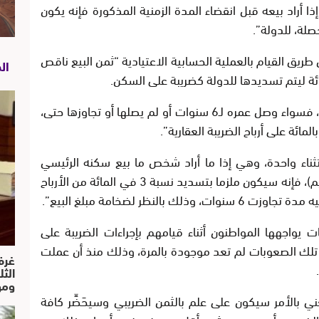
ذا أراد بيعه قبل انقضاء المدة الزمنية المذكورة فإنه يكون
طريق القيام بالعملية الحسابية الاعتيادية “ثمن البيع ناقص
ال
وتابع المتحدث ذاته: “بالنسبة للسكن الثانوي، فسواء وصل عمره لـ6 سنوات أو لم يصلها أو تجاوزها حتى،
ثناء واحدة، وهي إذا ما أراد شخص ما بيع سكنه الرئيسي
بمبلغ يفوق 4 ملايين درهم (400 مليون سنتيم)، فإنه سيكون ملزما بتسديد نسبة 3 في المائة من الأرباح
لنظر لضخامة مبلغ البيع”.
اجهها المواطنون أثناء قيامهم بإجراءات الضريبة على
 تلك الصعوبات لم تعد موجودة بالمرة، وذلك منذ أن عملت
غرف
الث
ومو
ي بالأمر سيكون على علم بالثمن الضريبي وسيحَضِّر كافة