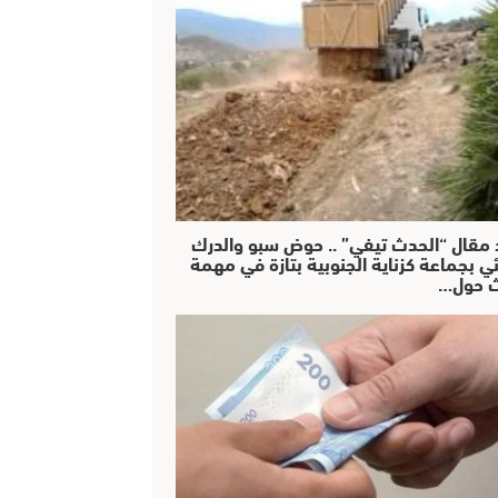
 مقال “الحدث تيفي” .. حوض سبو والدرك
ئي بجماعة كزناية الجنوبية بتازة في مهمة
 حول…