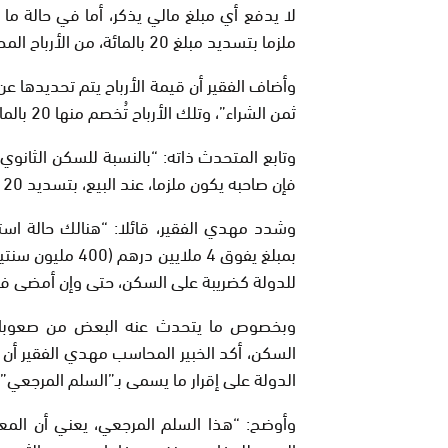
لا يدفع أي مبلغ مالي يذكر، أما في حالة ما إ
ملزما بتسديد مبلغ 20 بالمائة، من الأرباح المحصلة، للدولة”.
وأضاف الفقير أن قيمة الأرباح يتم تحديدها عن 
ثمن الشراء”، وتلك الأرباح تُخصم منها 20 بالمائة ليتم تسديدها للدولة كضريبة على السكن.
فإن صاحبه يكون ملزما، عند البيع، بتسديد 20 بالمائة على أرباح الضريبة العقارية”.
وشدد مهدي الفقير، قائلا: “هنالك حالة است
للدولة كضريبة على السكن، حتى وإن أمضى فيه مدة تجاوزت 6 سنوات، وذلك با
وبخصوص ما يتحدث عنه البعض من صعوبات يو
السكن، أكد الخبير المحاسب مهدي الفقير أن
الدولة على إقرار ما يسمى بـ”السلم المرجعي”.
وأوضح: “هذا السلم المرجعي، يعني أن المعن