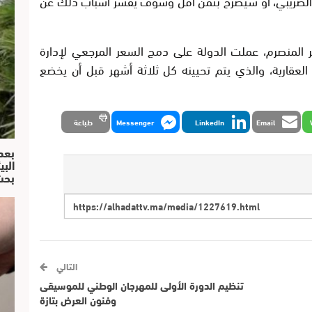
 الضريبي، أو سيصرح بثمن أقل وسوف يفسر أسباب ذلك عن
ير المنصرم، عملت الدولة على دمج السعر المرجعي لإدارة
العقارية، والذي يتم تحيينه كل ثلاثة أشهر قبل أن يخضع
Email
LinkedIn
Messenger
طباعة
بعد
البي
بحث
التالي
تنظيم الدورة الأولى للمهرجان الوطني للموسيقى
وفنون العرض بتازة