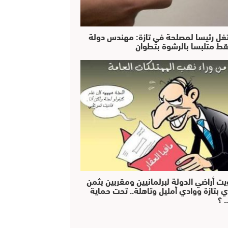
غل رئيسا لمصلحة في تازة: مهندس دولة
ط متلبسا بالرشوة بتطوان
يت أراضي الدولة لبرلمانيين ومقربين بثمن
ي بتازة ووادي أمليل وتاهلة.. تحت حماية
 ؟