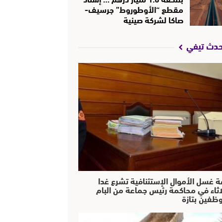
مقطع “الأوطوروط” جرسيف-
صاكا لشركة صينية
حدث تيفي
ة غسل الأموال الإستئنافية تشرع غدا
لاثاء في محاكمة رئيس جماعة من البام
ظفين بتازة