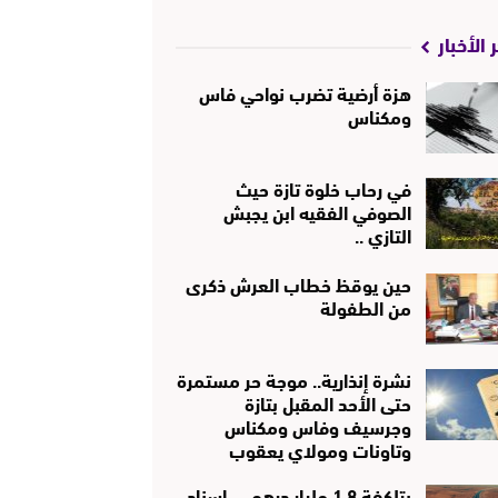
 الأخبار
هزة أرضية تضرب نواحي فاس
ومكناس
في رحاب خلوة تازة حيث
الصوفي الفقيه ابن يجبش
التازي ..
حين يوقظ خطاب العرش ذكرى
من الطفولة
نشرة إنذارية.. موجة حر مستمرة
حتى الأحد المقبل بتازة
وجرسيف وفاس ومكناس
وتاونات ومولاي يعقوب
بتلكفة 1.8 مليار درهم … إسناد