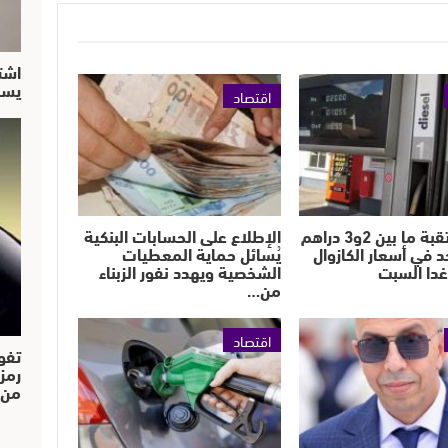
اشت
يسق
اقتصاد
زيادة مرتقبة ما بين 2و3 دراهم
الإطلاع على الحسابات البنكية
حد في أسعار الكازوال
يُسائل حماية المعطيات
 غدا السبت
الشخصية ويهدد نفور الزبناء
من…
اقتصاد
تفو
رمز
من..