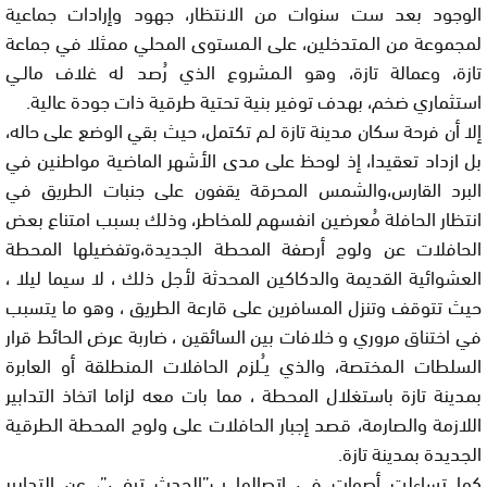
الوجود بعد ست سنوات من الانتظار، جهود وإرادات جماعية
لمجموعة من الـمتدخلين، على الـمستوى المحلي ممثلا في جماعة
تازة، وعمالة تازة، وهو الـمشروع الذي رُصد له غلاف مالـي
استثماري ضخم، بهدف توفير بنية تحتية طرقية ذات جودة عالية.
إلا أن فرحة سكان مدينة تازة لـم تكتمل، حيث بقي الوضع على حاله،
بل ازداد تعقيدا، إذ لوحظ على مدى الأشهر الماضية مواطنين في
البرد القارس،والشمس المحرقة يقفون على جنبات الطريق في
انتظار الحافلة مُعرضين انفسهم للمخاطر، وذلك بسبب امتناع بعض
الحافلات عن ولوج أرصفة المحطة الجديدة،وتفضيلها المحطة
العشوائية القديمة والدكاكين المحدثة لأجل ذلك ، لا سيما ليلا ،
حيث تتوقف وتنزل المسافرين على قارعة الطريق ، وهو ما يتسبب
في اختناق مروري و خلافات بين السائقين ، ضاربة عرض الحائط قرار
السلطات الـمختصة، والذي يـُـلزم الحافلات الـمنطلقة أو العابرة
بمدينة تازة باستغلال المحطة ، مما بات معه لزاما اتخاذ التدابير
اللازمة والصارمة، قصد إجبار الحافلات على ولوج المحطة الطرقية
الجديدة بمدينة تازة.
كما تساءلت أصوات في اتصالها ب”الحدث تيفي”، عن التدابير