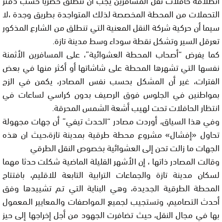
التحملات من المحطة المخصصة لذلك المتواجدة بطريق وجدة ،لا
سيما أن حركية شركة النقل المعنية التي تنطلق من الشارع المذكور
تعرقل السير وتشكل نقطة سوداء وسط مدينة تازة.
كما يفرض “أصحاب المحطة العشوائية”، على المسافرين الأثمنة
نفسها التي تشهرها المحطة على شاشاتها أو أكثر منها في بعض
الفترات، غير أن المشكل بحسب نفس المصادر، يكمن في الزج
بمواطنين في الجلوس فوق الرصيف بدون كراسي لساعات في
انتظار الحافلات تحت لهيب أشعة الشمس المحرقة.
وفي هذا السياق، أوردت مصادر “الحدث تيفي” أن جهات مجهولة
تحاول «إفشال» مشروع محطة طرقية بمدينة تازة،حيث ان هذه
الجهات ما زالت تحن إلى العشوائية بخصوص النقل الطرقي
وقالت المصادر ذاتها ، إن الأشهر القليلة الماضية شكلت حدثا مهما
لسكان مدينة تازة والجماعات الترابية التابعة للاقليم، بافتتاح
المحطة الطرقية الجديدة، وهي البناية التي تـم تشييدها وفق
أحدث التصاميم، وتستجيب لجميع الـمواصفات والـمعايير الـمعمول
بها في مجال النقل، حيث تضافرت الجهود من أجل إخراجها إلى حيز