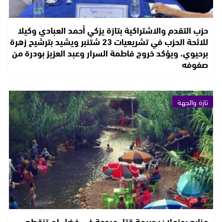
حزب التقدم والاشتراكية بتازة يزكي أحمد العبادي وكيلا
للائحة الحزب في تشريعيات 23 شتنبر ويشيد بترشيح زهرة
برحيوي، ويؤكد خروج فاطمة السرار وعبد العزيز بودرة من
صفوفه
تازة والجهة
منابع بوزملان: جريمة قتل مروعة في فضاء لم تنقطع