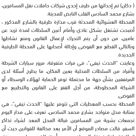
( دكان) تم إحداثها من طرف إحدى شركات حافلات نقل المسافرين،
بشارع محمد السادس القلب النابض للمدينة.
المحطة العشوائية المحدثة قرب مدارة طرقية بالشارع المذكور ،
أصبحت تشتغل بشكل عادي وأمام أعين السلطات لمدة تزيد عن
عامين، من دون أن يتم التحرك لإعمال القانون ومنع نشاطها
وبالتالي القطع مع الفوضى وإحالة أصحابها على المحطة الطرقية
الجديدة.
وعاينت “الحدث تيفي”، في مرات متفرقة، مرور سيارات الشرطة
وأفراد من السلطات المحلية بعين المكان، ما يطرح أسئلة لدى
المرتفقين بشأن جهة ما محتملة توفر الحماية لهؤلاء الوسطاء أو
الشركة المحظوظة، من أجل القفز على القانون والتطبيع مع
الفوضى.
المحطة بحسب المعطيات التي تتوفر عليها “الحدث تيفي”، هي
بمثابة محل متواجد بشارع محمد السادس، تعرف على مدار اليوم
تجمعات بشرية من المسافرين قبالة المحل المعد لشراء تذاكر
السفر، قالت مصادر الموقع أن الأمر يعد مخالفة للقوانين حيث أن
انطلاقة حافلات نقل المسافرين يجب أن تنطلق حصريا حسب دفتر