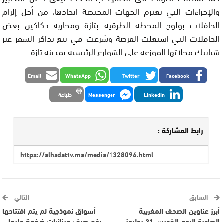
والإجراءات التي تعتزم الجهات المختصة اتخاذها، من أجل إلزام
الحافلات بولوج المحطة الطرقية بتازة ومحاربة دكاكين بعض
الحافلات التي استغلت الفرصة وشرعت في بيع تذاكر السفر عبر
شبابيك محلاتها الموزعة على الشوارع الرئيسية بمدينة تازة.
Email
WhatsApp
Twitter
Facebook
LinkedIn
Messenger
طباعة
رابط المشاركة :
السابق
التالي
أبرز عناوين الصحف المغربية
أسواق نموذجية لم يتم افتتاحها
الصادرة اليوم الخميس 31 يوليوز
رغم صرف ميزانيات ضخمة عليها…