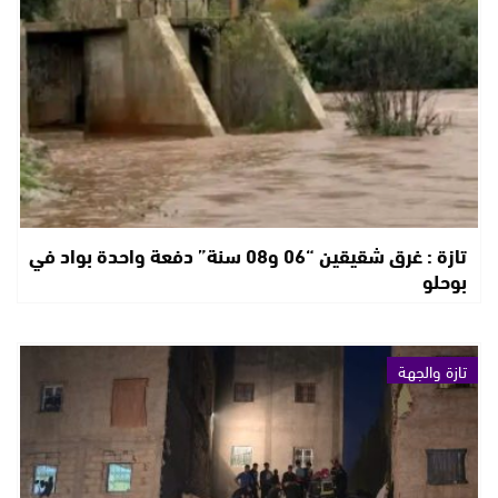
تازة : غرق شقيقين “06 و08 سنة” دفعة واحدة بواد في
بوحلو
تازة والجهة