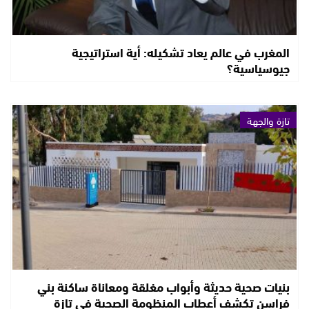
المغرب في عالم يعاد تشكيله: أية استراتيجية
جيوسياسية؟
تازة والجهة
بنيات صحية حديثة وأبواب مغلقة ومعاناة ساكنة بني
فراسن تكشف أعطاب المنظومة الصحية في تازة