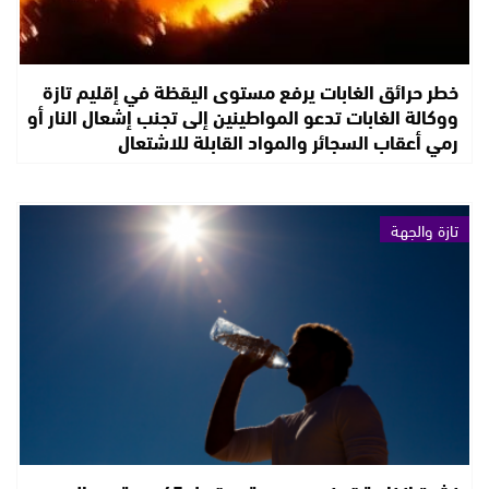
خطر حرائق الغابات يرفع مستوى اليقظة في إقليم تازة
ووكالة الغابات تدعو المواطينين إلى تجنب إشعال النار أو
رمي أعقاب السجائر والمواد القابلة للاشتعال
تازة والجهة