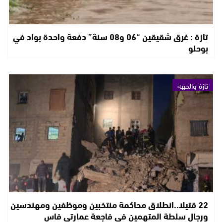
تازة : غرق شقيقين “06 و08 سنة” دفعة واحدة بواد في
بوحلو
تازة والجهة
22 قتيلا..انطلاق محاكمة منتخبين وموظفين ومهندسين
ورجال سلطة المتهمين في فاجعة عمارتي فاس