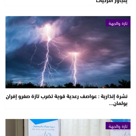
تازة والجهة
نشرة إنذارية : عواصف رعدية قوية تضرب تازة صفرو إفران
بولمان…
تازة والجهة