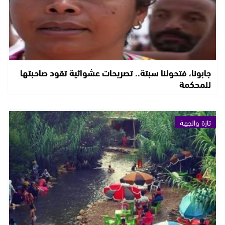
جابونا، فتحولنا سبتة.. تصريحات عشوائية تقود صاحبتها
للمحكمة
تازة والجهة