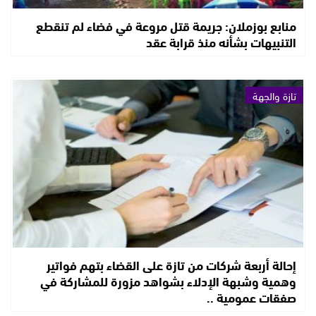
منابع بوزملان: جريمة قتل مروعة في فضاء لم تنقطع
التنبيهات بشأنه منذ قرابة عقد
تازة والجهة
إحالة أربعة شركات من تازة على القضاء بتهم فواتير
وهمية وشبهة الإدلاء بشواهد مزورة للمشاركة في
صفقات عمومية ..