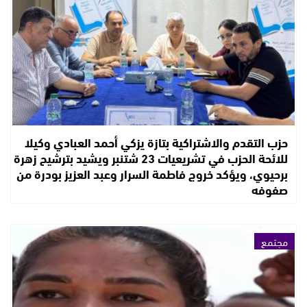
حزب التقدم والاشتراكية بتازة يزكي أحمد العبادي وكيلا
للائحة الحزب في تشريعيات 23 شتنبر ويشيد بترشيح زهرة
برحيوي، ويؤكد خروج فاطمة السرار وعبد العزيز بودرة من
صفوفه
مجتمع