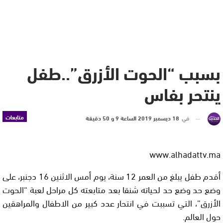
بسبب “الحوت الأزرق”..طفل
ينتحر بفاس
متابعات
في
18 ديسمبر 2019 الساعة 9 و 50 دقيقة
www.alhadattv.ma
أقدم طفل يبلغ من العمر 12 سنة، يوم أمس الاثنين 16 دجنبر، على
وضع حد وضع حد لحياته شنقا بعد متابعته كل مراحل لعبة “الحوت
الأزرق”، التي تسببت في انتحار عدد كبير من الاطفال والمراهقين
حول العالم.