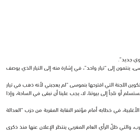
موي جديد”.
ى، ينتمون إلى “تيار واحد”، في إشارة منه إلى التيار الذي يوصف
تكوين اللجنة التي اقترحها بنموسى “لم يعجبني لأنه ذهب في تيار
م أو نلجأ إلى بيوتنا، لا، يجب علينا أن نبقى في الساحة، وإذا
بصدارة الانتخابات، إثر عجزه عن تشكيل الأغلبية، في خطابه أمام مؤتمر النقابة المقربة من حزب “العدالة
والتي ظلّ الرأي العام المغربي ينتظر الإعلان عنها منذ ذكرى