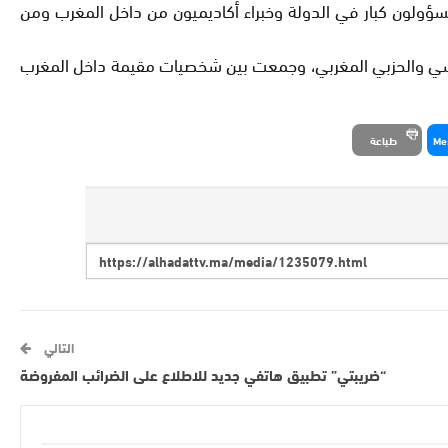
فرنسا شكيب بنموسى، يوم 19 نوفمبر الماضي، عيّن الملك 35 شخصية، من بينها مسؤولون كبار في الدولة وخبراء أكاديميون من داخل المغرب ومن
ياسي والحزبي المغربي، وجمعت بين شخصيات مقيمة داخل المغرب
Me
طباعة
التالي
“ضريبتي” تطبيق هاتفي جديد للاطلاع على الضرائب المفروضة