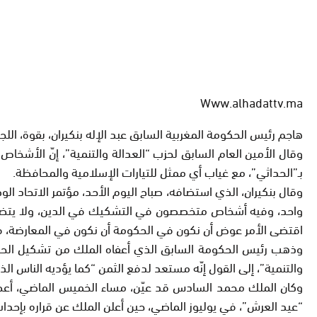
Www.alhadattv.ma
هاجم رئيس الحكومة المغربية السابق عبد الإله بنكيران، بقوة، اللج
وقال الأمين العام السابق لحزب “العدالة والتنمية”، إنّ الأشخاص
بـ”الحداثي”، مع غياب أي ممثل للتيارات الإسلامية والمحافظة.
وقال بنكيران، الذي استضافه، صباح اليوم الأحد، مؤتمر الاتحاد ا
واحد، وفيه أشخاص متخصصون في التشكيك في الدين، ولا يتضمن التو
اقتضى الأمر عوض أن نكون في الحكومة أن نكون في المعارضة،
والتنمية”، إلى القول إنّه مستعد لدفع الثمن “كما يؤديه الناس ا
وكان الملك محمد السادس قد عيّن، مساء الخميس الماضي، أعضاء 
“عيد العرش”، في يوليوز الماضي، حين أعلن الملك عن قراره بإحداث