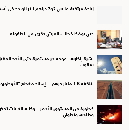
زيادة مرتقبة ما بين 2و3 دراهم للتر الواحد في أسعار الكازوال والبنزين غدا السبت
حين يوقظ خطاب العرش ذكرى من الطفولة
نشرة إنذارية.. موجة حر مستمرة حتى الأحد الم
يعقوب
بتلكفة 1.8 مليار درهم … إسناد مقطع “الأوطوروط” جرسيف-صاكا لشركة صينية
خطورة من المستوى الأحمر… وكالة الغابات تحذر
وطنجة، وتطوان..