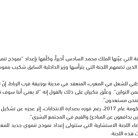
نة التي عيّنها الملك محمد السادس، أخيراً، وكلّفها بإعداد “نموذج تن
 الذين تضمهم اللجنة التي يترأسها وزير الداخلية السابق شكيب بنموس
لوطني للشغل في المغرب، المنعقد في مدينة بوزنيقة قرب الرباط، إنّ 
ازن”. وعلّق بنكيران على ذلك بالقول إنه “لا يعني أننا سوف نستسل
 فنحن مستعدون”.
وذهب رئيس الحكومة السابق الذي أعفاه الملك من تشكيل الحكومة عام 2017، رغم فوزه 
لذين يدافعون عن المبادئ والقيم في المجتمع البشري”.
اللجنة الاستشارية التي ستتولى إعداد نموذج تنموي جديد للمغرب، 
 هذه اللجنة.