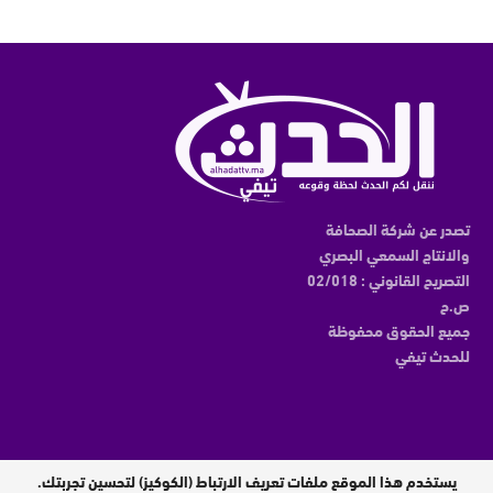
تصدر عن شركة الصحافة
والانتاج السمعي البصري
التصريح القانوني : 02/018
ص.ح
جميع الحقوق محفوظة
للحدث تيفي
يستخدم هذا الموقع ملفات تعريف الارتباط (الكوكيز) لتحسين تجربتك.