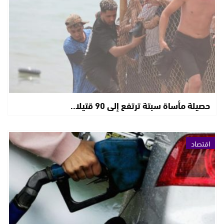
حصيلة مأساة سبتة ترتفع إلى 90 قتيلا..
اقتصاد