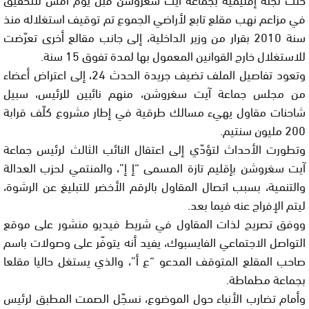
في مزاعم نهب مقلع تابع لأراضي الجموع تم توقيف استغلاله منذ
سنة 2010 بقرار من وزير الداخلية، إلى جانب مقالع أخرى تعرّضت
للاستغلال خارج القوانين المعمول بها لمدة تفوق 15 سنة.
وتعود تفاصيل الملف تضيف جريدة الحدث 24، إلى اعتراض أعضاء
من مجلس جماعة آيت سغروشن، منهم نائبين للرئيس، سبيل
شاحنات مقاول يهيء مسالك طرقية في إطار مشروع كلّف قرابة
200 مليون سنتيم.
وتطورت الأحداث لتؤدّي إلى اعتقال النائب الثالث لرئيس جماعة
آيت سغروشن بإقليم تازة المسمى “إ إ”، والمنتمي لحزب العدالة
والتنمية، بسبب اتصال المقاول بالرقم الأخضر للتبليغ عن الرشوة،
ليتم الإفراج عنه فيما بعد.
ووفق تصريح لذات المقاول في شريط فيديو منشور على موقع
التواصل الاجتماعي الفايسبوك، يفيد أنه يتوفّر على وصولات باسم
صاحب المقلع المتوقف المدعو “ع أ”، والذي يستغل حاليا مقلعا
بجماعة مطماطة.
وأمام تضارب الأنباء حول الموضوع، نسجّل الصمت المطبق لرئيس