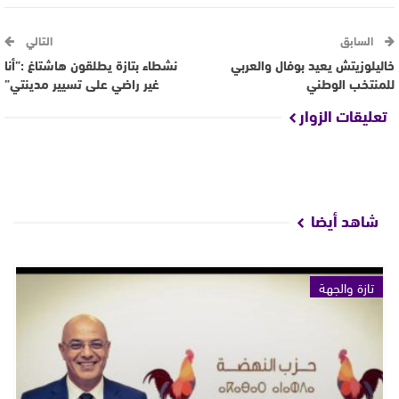
السابق
التالي
خاليلوزيتش يعيد بوفال والعربي
نشطاء بتازة يطلقون هاشتاغ :”أنا
للمنتخب الوطني
غير راضي على تسيير مدينتي”
تعليقات الزوار
شاهد أيضا
تازة والجهة