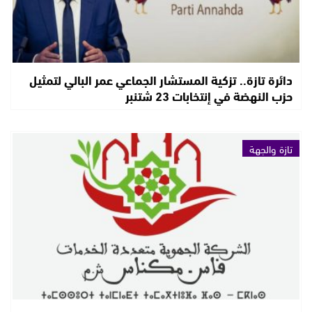
دائرة تازة.. تزكية المستشار الجماعي عمر البالي لتمثيل
حزب النهضة في إنتخابات 23 شتنبر
تازة والجهة