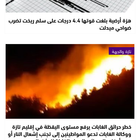
هزة أرضية بلغت قوتها 4.4 درجات على سلم ريخت تضرب
ضواحي ميدلت
تازة والجهة
خطر حرائق الغابات يرفع مستوى اليقظة في إقليم تازة
ووكالة الغابات تدعو المواطينين إلى تجنب إشعال النار أو