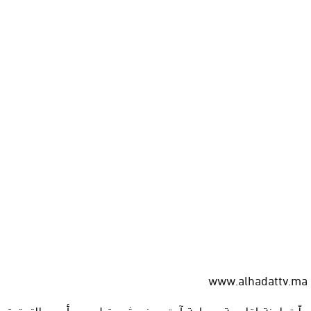
www.alhadattv.ma
حلّت لجنة إقليمية بجماعة آيت سغروشن قبل يوم أمس للتحقيق