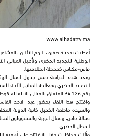
www.alhadattv.ma
أعطيت بمدينة صفرو ، اليوم الاثنين ، المشاور
فاس-مكناس كمحطة انطلاقتها.
التجديد الحضري ومعالجة المباني الآيلة للس
رقم 126 94 المتعلق بالمباني الآيلة للسقوط، وتنظيم عمليات التجديد الحضري ومرسومه التطبيقي.
وافتتح هذا اللقاء بحضور عبد الأحد الفاسي
والسيدة فاطمة الكحيل كاتبة الدولة المك
عمالة فاس، وعمال الجهة والمسؤولون المح
المجال الحضري.
وأثنت مداخلات حفل الافتتاح على أهمية الل