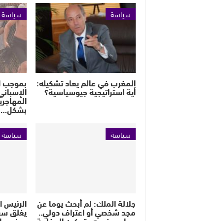
سياسة
سياسة
المغرب في عالم يعاد تشكيله:
بموجب ات
أية استراتيجية جيوسياسية؟
الإسباني
المهاجري
بشكل…
سياسة
سياسة
جلالة الملك: لم أبحث يوما عن
الرئيس ا
مجد شخصي أو اعتراف دولي..
يغلق سفا
وما يهمني هو تمكين المغاربة
وجنوب إف