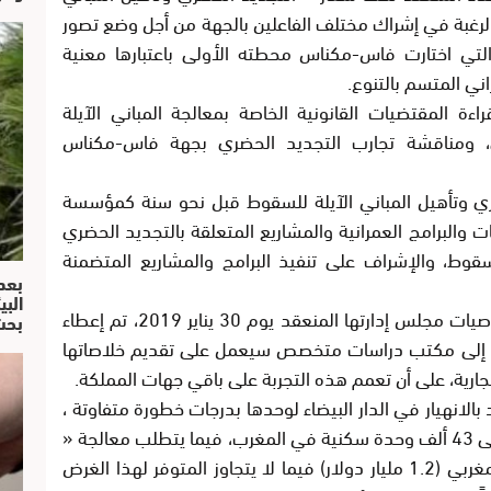
والرغبة في إشراك مختلف الفاعلين بالجهة من أجل وضع تصور
التي اختارت فاس-مكناس محطته الأولى باعتبارها معنية
ي المتسم بالتنوع.
ة المقتضيات القانونية الخاصة بمعالجة المباني الآيلة
، ومناقشة تجارب التجديد الحضري بجهة فاس-مكناس
ري وتأهيل المباني الآيلة للسقوط قبل نحو سنة كمؤسسة
ت والبرامج العمرانية والمشاريع المتعلقة بالتجديد الحضري
لسقوط، والإشراف على تنفيذ البرامج والمشاريع المتضمنة
بعد
البي
ومن أجل تفعيل ادور هذه الوكالة، وتنفيذ توصيات مجلس إدارتها المنعقد يوم 30 يناير 2019، تم إعطاء
بحث
 الدراسة في أفق 2030 عهدت إلى مكتب دراسات متخصص سيعمل على تقديم خلاصاتها
ية، على أن تعمم هذه التجربة على باقي جهات المملكة.
أن حوالي 6000 مبنى مهدد بالانهيار في الدار البيضاء لوحدها بدرجات خطورة متفاوتة ،
في حين عدد الدور الآيلة الى السقوط يصل إلى 43 ألف وحدة سكنية في المغرب، فيما يتطلب معالجة «
هذه المباني وترميمها عشرة مليارات درهم مغربي (1.2 مليار دولار) فيما لا يتجاوز المتوفر لهذا الغرض