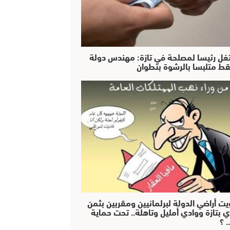
غل رئيسا لمصلحة في تازة: مهندس دولة
ط متلبسا بالرشوة بتطوان
يت أراضي الدولة لبرلمانيين ومقربين بثمن
ي بتازة ووادي أمليل وتاهلة.. تحت حماية
 ؟