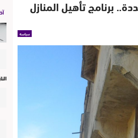
دة.. برنامج تأهيل المنازل
آخر
سياسة
النا