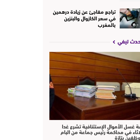
تراجع مفاجئ عن زيادة درهمين
في سعر الكازوال والبنزين
بالمغرب
حدث تيفي
ة غسل الأموال الإستئنافية تشرع غدا
لاثاء في محاكمة رئيس جماعة من البام
ظفين بتازة