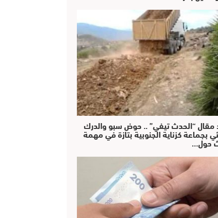
 مقال “الحدث تيفي” .. حوض سبو والدرك
ئي بجماعة كزناية الجنوبية بتازة في مهمة
 حول…