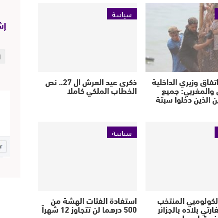
سياسة
إش
فاق وزيري الداخلية
ذكرى عيد العرش ال 27.. نص
 والمغربي: جميع
الخطاب الملكي كاملا
ن الذين دخلوا سبتة
سياسة
لكولومبي المنتخب
استفادة الفئات الهشة من
رتي بلاده بالجزائر
500 درهما لن تتجاوز 12 شهراً
ريقيا ويطرد