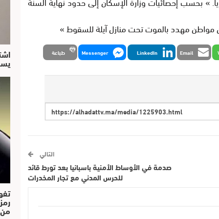
مليون دولار) سنوياً. » بحسب إحصائيات وزارة الإسكان إلى حدود نهاية السنة
ن مواطن مهدد بالموت تحت منازل آيلة للسقوط »
اشت
Email
LinkedIn
Messenger
طباعة
يسق
التالي
صدمة في الأوساط الأمنية باسبانيا بعد تورط قائد
للحرس المدني مع تجار المخدرات
تفو
رمز
من..