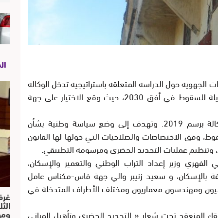
ال
ات الجهوية حول الدراسة المتعلقة باستراتيجية تدخل الوكالة
الوطنية للتجديد الحضري وتأهيل المباني الآيلة للسقوط في أفق 2030، حيث وقع الاختيار على جهة
وتعد هذه الدراسة ضمن جدول أعمال الوكالة برسم 2019. وتهدف إلى وضع سياسة وطنية بشأن
قوط، وفق الاختصاصات والصلاحيات التي خولها لها القانون
 الفهري وزير إعداد التراب الوطني والتعمير والإسكان،
لفة بالإسكان، و سعيد زنيبر والي جهة فاس-مكناس عامل
ليون ومهندسون معماريون ومختلف الأطراف المتدخلة في
غرف
الث
ومو
قاء المنعقد تحت شعار « التجديد الحضري وتأهيل المباني