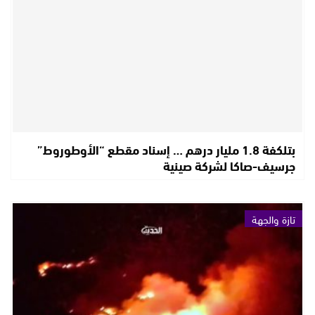
بتلكفة 1.8 مليار درهم … إسناد مقطع “الأوطوروط”
جرسيف-صاكا لشركة صينية
تازة والجهة