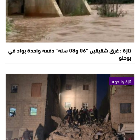
تازة : غرق شقيقين “06 و08 سنة” دفعة واحدة بواد في
بوحلو
تازة والجهة