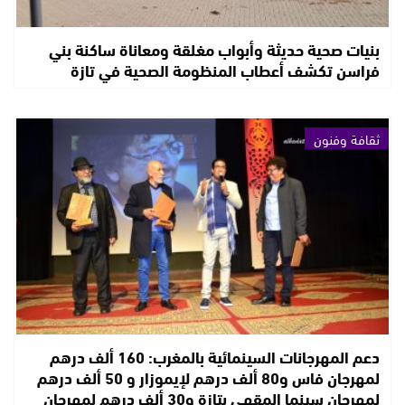
بنيات صحية حديثة وأبواب مغلقة ومعاناة ساكنة بني
فراسن تكشف أعطاب المنظومة الصحية في تازة
ثقافة وفنون
دعم المهرجانات السينمائية بالمغرب: 160 ألف درهم
لمهرجان فاس و80 ألف درهم لإيموزار و 50 ألف درهم
لمهرجان سينما المقهى بتازة و30 ألف درهم لمهرجان