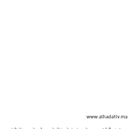
www.alhadattv.ma
عبرت فعاليات جمعوية وحقوقية ونقابية وسياسية بمدينة تازة ، عن