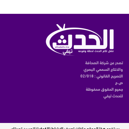
تصدر عن شركة الصحافة
والانتاج السمعي البصري
التصريح القانوني : 02/018
ص.ح
جميع الحقوق محفوظة
للحدث تيفي
يستخدم هذا الموقع ملفات تعريف الارتباط (الكوكيز) لتحسين تجربتك.