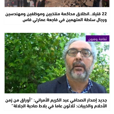
22 قتيلا..انطلاق محاكمة منتخبين وموظفين ومهندسين
ورجال سلطة المتهمين في فاجعة عمارتي فاس
ثقافة وفنون
جديد إصدار الصحافي عبد الكريم الأمراني: “أوراق من زمن
الأحلام والخيبات: ثلاثون عاما في بلاط صاحبة الجلالة”