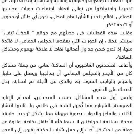
تذمرها وامتعاظها من توالي انعقاد اجتماعات دورات مجلسها
الجماعي القائم بتدبير الشأن العام المحلي، بدون أي طائل أو جدوى
أو نتيجة تذكر.
وقالت هذه الفعاليات في حديثهم مع موقع ” الحذث تيفي”
سينشر لاحقا ، إن الدورات التي يعقدها المجلس الجماعي لا فائدة
منها، إذ تدرج ضمن جداول أعمالها نقاط لا علاقة بهموم ومشاكل
الساكنة.
وأضاف المتحدثون الغاضبون، أن الساكنة تعاني من جملة مشاكل
كان من الأجدر بالمجلس الجماعي أن يعالجها ويعمل على حلها،
والقيام بالواجب المنوط به، والذي من لأجله تم انتخابه، بدل
الضحك على الذقون.
وليس أول هذه المشاكل، حسب المتحدثين، انعدام الإنارة
العمومية بالشوارع مما يُغرق البلدة في ظلام، ولا ثانيها انتشار
الكلاب والماعز والدواب بصورة مهولة مما يشكل تهديدا حقيقيا
محدقا بسلامة المواطنين لا سيما فئة الأطفال بخاصة، علاوة عن
جملة من المشاكل أدت إلى جعل شباب المذينة يفرون إلى المدن