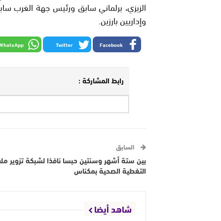
الزيزي، برلماني سابق ورئيس جهة الغرب ساب
وإداريين بارزين.
WhatsApp
Twitter
Facebook
رابط المشاركة :
السابق
بين ستة أشهر وسنتين حبسا نافذا لشبكة تزوير مل
التغطية الصحية بمكناس
شاهد أيضا