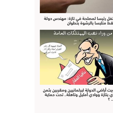
غل رئيسا لمصلحة في تازة: مهندس دولة
ط متلبسا بالرشوة بتطوان
يت أراضي الدولة لبرلمانيين ومقربين بثمن
ي بتازة ووادي أمليل وتاهلة.. تحت حماية
 ؟