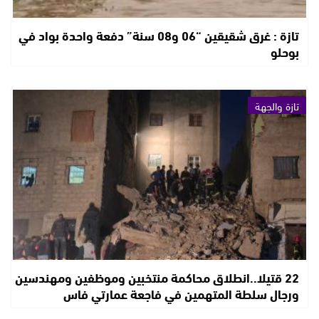
تازة : غرق شقيقين “06 و08 سنة” دفعة واحدة بواد في
بوحلو
تازة والجهة
22 قتيلا..انطلاق محاكمة منتخبين وموظفين ومهندسين
ورجال سلطة المتهمين في فاجعة عمارتي فاس