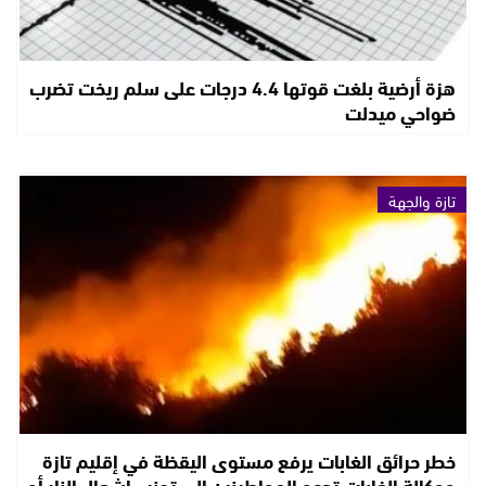
هزة أرضية بلغت قوتها 4.4 درجات على سلم ريخت تضرب
ضواحي ميدلت
تازة والجهة
خطر حرائق الغابات يرفع مستوى اليقظة في إقليم تازة
ووكالة الغابات تدعو المواطينين إلى تجنب إشعال النار أو