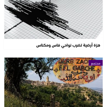
هزة أرضية تضرب نواحي فاس ومكناس
مجتمع