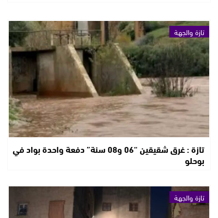
تازة والجهة
تازة : غرق شقيقين “06 و08 سنة” دفعة واحدة بواد في
بوحلو
تازة والجهة