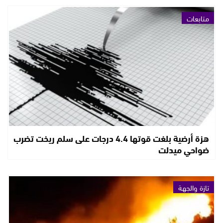
متابعات
هزة أرضية بلغت قوتها 4.4 درجات على سلم ريخت تضرب
ضواحي ميدلت
تازة والجهة