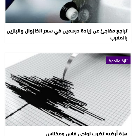
تراجع مفاجئ عن زيادة درهمين في سعر الكازوال والبنزين
بالمغرب
تازة والجهة
هزة أرضية تضرب نواحي فاس ومكناس