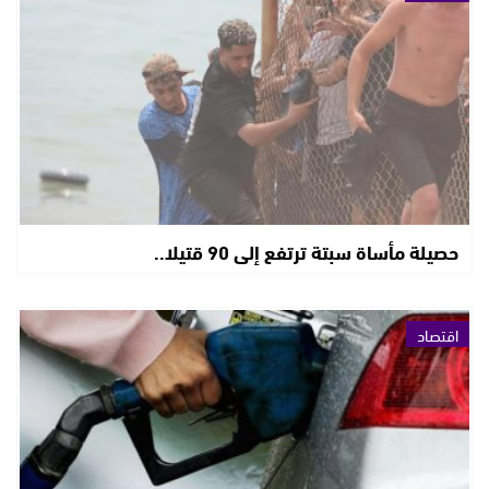
حصيلة مأساة سبتة ترتفع إلى 90 قتيلا..
اقتصاد