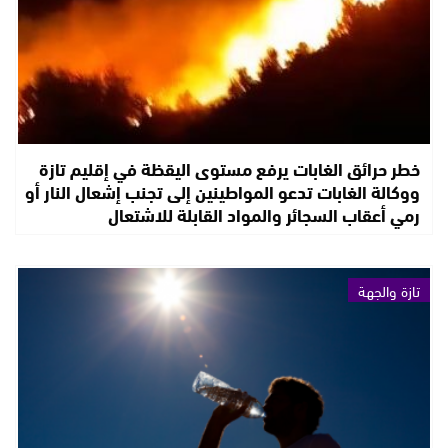
خطر حرائق الغابات يرفع مستوى اليقظة في إقليم تازة
ووكالة الغابات تدعو المواطينين إلى تجنب إشعال النار أو
رمي أعقاب السجائر والمواد القابلة للاشتعال
تازة والجهة