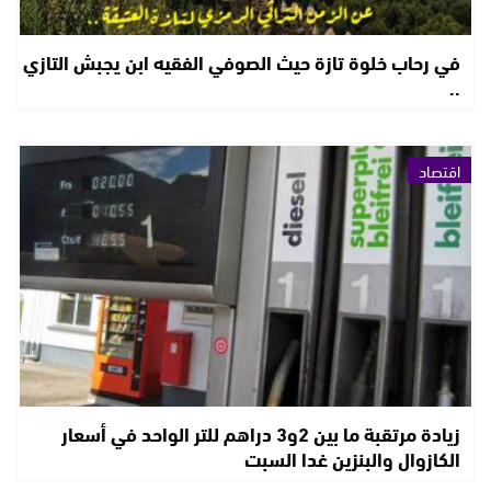
في رحاب خلوة تازة حيث الصوفي الفقيه ابن يجبش التازي
..
اقتصاد
زيادة مرتقبة ما بين 2و3 دراهم للتر الواحد في أسعار
الكازوال والبنزين غدا السبت