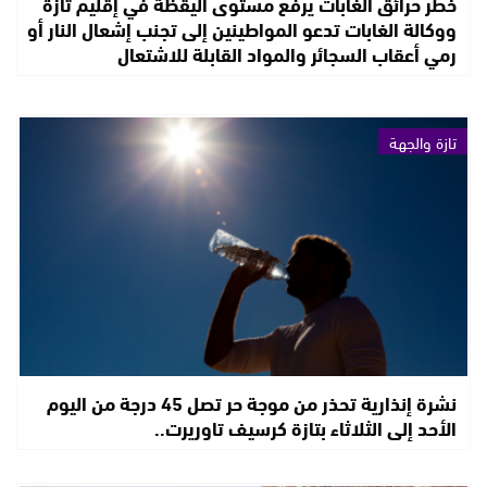
خطر حرائق الغابات يرفع مستوى اليقظة في إقليم تازة
ووكالة الغابات تدعو المواطينين إلى تجنب إشعال النار أو
رمي أعقاب السجائر والمواد القابلة للاشتعال
تازة والجهة
نشرة إنذارية تحذر من موجة حر تصل 45 درجة من اليوم
الأحد إلى الثلاثاء بتازة كرسيف تاوريرت..