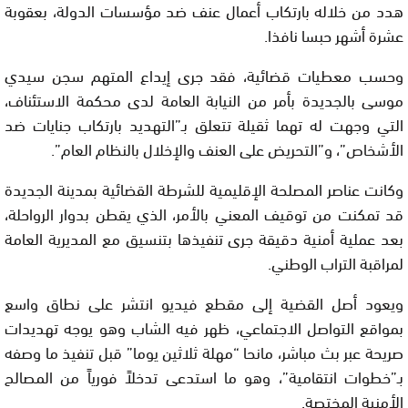
هدد من خلاله بارتكاب أعمال عنف ضد مؤسسات الدولة، بعقوبة
عشرة أشهر حبسا نافذا.
وحسب معطيات قضائية، فقد جرى إيداع المتهم سجن سيدي
موسى بالجديدة بأمر من النيابة العامة لدى محكمة الاستئناف،
التي وجهت له تهما ثقيلة تتعلق بـ”التهديد بارتكاب جنايات ضد
الأشخاص”، و”التحريض على العنف والإخلال بالنظام العام”.
وكانت عناصر المصلحة الإقليمية للشرطة القضائية بمدينة الجديدة
قد تمكنت من توقيف المعني بالأمر، الذي يقطن بدوار الرواحلة،
بعد عملية أمنية دقيقة جرى تنفيذها بتنسيق مع المديرية العامة
لمراقبة التراب الوطني.
ويعود أصل القضية إلى مقطع فيديو انتشر على نطاق واسع
بمواقع التواصل الاجتماعي، ظهر فيه الشاب وهو يوجه تهديدات
صريحة عبر بث مباشر، مانحا “مهلة ثلاثين يوما” قبل تنفيذ ما وصفه
بـ”خطوات انتقامية”، وهو ما استدعى تدخلاً فورياً من المصالح
الأمنية المختصة.