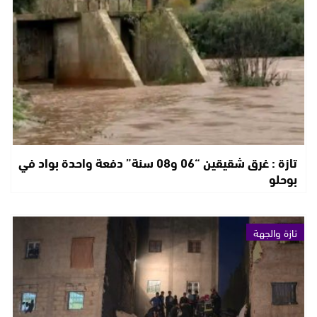
تازة : غرق شقيقين “06 و08 سنة” دفعة واحدة بواد في
بوحلو
تازة والجهة