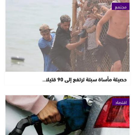
مجتمع
حصيلة مأساة سبتة ترتفع إلى 90 قتيلا..
اقتصاد