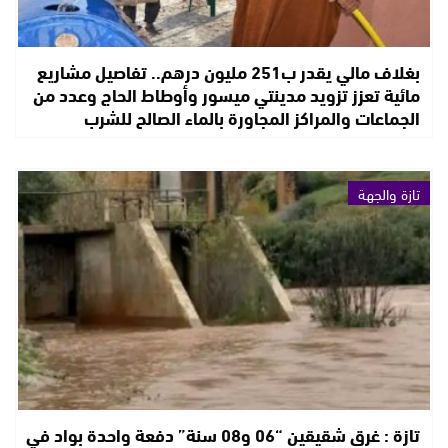
بغلاف مالي يقدر ب251 مليون درهم.. تفاصيل مشاريع
مائية تعزز تزويد مدينتي ميسور وأوطاط الحاج وعدد من
الجماعات والمراكز المجاورة بالماء الصالح للشرب
تازة والجهة
تازة : غرق شقيقين “06 و08 سنة” دفعة واحدة بواد في