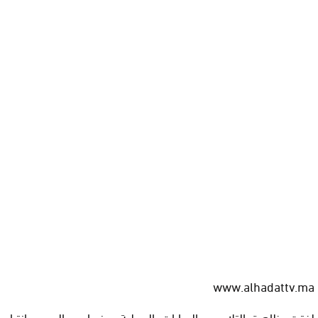
www.alhadattv.ma
لفتت ظاهرة التلاعب بالجبايات المحلية، بضواحي المدن، انتباه