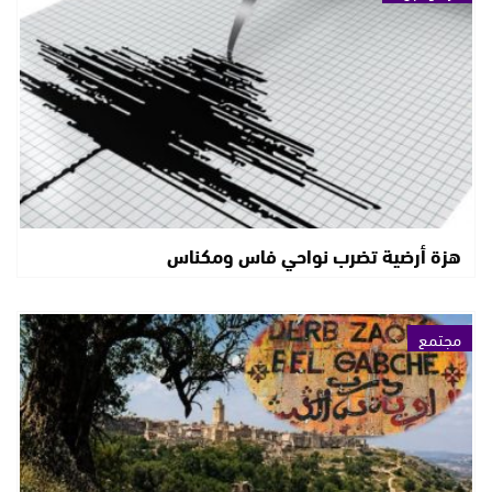
هزة أرضية تضرب نواحي فاس ومكناس
مجتمع