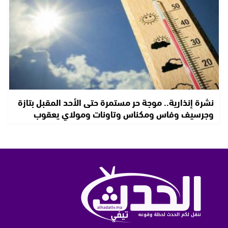
نشرة إنذارية.. موجة حر مستمرة حتى الأحد المقبل بتازة
وجرسيف وفاس ومكناس وتاونات ومولاي يعقوب