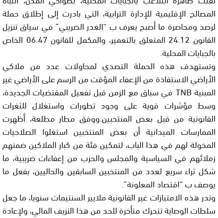
المصالح الإقليمية للإدارة الترابية، التي بادرت إلى إطلاق حملة
لرصد ومحاصرة ما أصبح يعرف ب “الغدر الضريبي” في سياق تنزيل
القانون 24.12 المتعلق بالتعمير، والمكمل للقانون 06.47 الخاص
بالجبايات المحلية.
وتستهدف هذه الحملة التصدي لمحاولات عدد من ملاكي
الأراضي الاستفاذة من الإعفاء المؤقت من الرسم على الأراضي غير
المبنية TNB في سباق مع الزمن قبل تفعيل المقتضيات الجديدة،
وسط مؤشرات قوية على وجود تطورات واستغلال للثغرات
القانونية من قبل بعض المنتخبين.ووفق مطار مطلعة، أظهرت
الممارسات الميدانية أن بعض المنتخبين استغلوا الصلاحيات
المخولة لهم في هذا الباب، لتمكين فئة من كبار الملاكين ضمنهم
زملائهم في السياسية والمجلس والحزب من إعفاءات ضريبية، ما
شكل ثراء سريع لعدد من المنتخبين السابقين والحاليين، بفعل ما
يوصف ب “اقتصاد المعلونة”.
وتدر هذه الامتيازات غير القانونية ملايير السنتيمات سنويا، ما جعل
سلطات الوصاية تتحرك متأخرة للحد من هذا النزيف المالي، ولإعادة