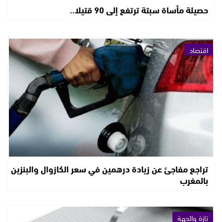
حصيلة مأساة سبتة ترتفع إلى 90 قتيلا..
اقتصاد
تراجع مفاجئ عن زيادة درهمين في سعر الكازوال والبنزين
بالمغرب
تازة والجهة