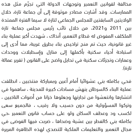
مخالفة لقوانين التعمير وتوجهات الدولة التي تجرّم مثل هذه
الممارسات. وقد أشارت مصادر موثوقة إلى أن جماعة تازة، خلال
الولايتين السابقتين للمجلس الجماعي لتازة لا سيما الفترة الممتدة
بين 2011 و2021، من خلال نائب رئيس مجلس جماعة تازة
الملكلف المفوض له قطاع التعمير، أنذاك ، شهدت أكبر عملية بناء
غير قانونية، حيث تم منح تراخيص بناء بطرق غريبة، مما أدى إلى
استباحة أحياء سكنية بأكملها إلى منازل وإسطبلات ووحدات
وعمارات وتجزئات سكنية في تحايل واضح على القانون ( تقرير عمالة
تازة).
فحي بكامله بني عشوائيا أمام أعين وبمباركة منتخبين ، انطلقت
عملية البناء كالسرطان ينهش مساحات كبيرة للمدينة ، ساهموا في
انتشارها وانتعشوا من تجارتها وجعلوها خزانا من أصوات الناخبين ،
وتركوا المسؤولية من دون حسيب ولا رقيب ، فالجميع سعى
لكسب ود وعطف السكان ولو على حساب قانون التعمير ،حي
بكامله بني كالفطر بين عشية وضحاها ، ضربت فيها الفوضى في
مجال التعمير والتعليمات الملكية للتصدي لهذه الظاهرة المريرة