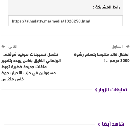
رابط المشاركة :
السابق
التالي
اعتقال قائد متلبسا بتسلم رشوة
تشمل تسجيلات صوتية مُوثقة…
3000 درهم .. !
البرلماني الفايق بفاس يهدد بتفجير
ملفات جديدة خطيرة تورط
مسؤولين في حزب الأحرار بجهة
فاس مكناس
تعليقات الزوار
شاهد أيضا