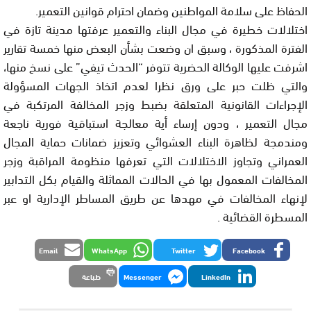
الحفاظ على سلامة المواطنين وضمان احترام قوانين التعمير.
اختلالات خطيرة في مجال البناء والتعمير عرفتها مدينة تازة في
الفترة المذكورة ، وسبق ان وضعت بشأن البعض منها خمسة تقارير
اشرفت عليها الوكالة الحضرية تتوفر “الحدث تيفي” على نسخ منها،
والتي ظلت حبر على ورق نظرا لعدم اتخاذ الجهات المسؤولة
الإجراءات القانونية المتعلقة بضبط وزجر المخالفة المرتكبة في
مجال التعمير ، ودون إرساء أية معالجة استباقية فورية ناجعة
ومندمجة لظاهرة البناء العشوائي وتعزيز ضمانات حماية المجال
العمراني وتجاوز الاختلالات التي تعرفها منظومة المراقبة وزجر
المخالفات المعمول بها في الحالات المماثلة والقيام بكل التدابير
لإنهاء المخالفات في مهدها عن طريق المساطر الإدارية او عبر
المسطرة القضائية .
Email
WhatsApp
Twitter
Facebook
LinkedIn
Messenger
طباعة