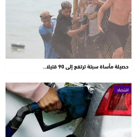
حصيلة مأساة سبتة ترتفع إلى 90 قتيلا..
اقتصاد