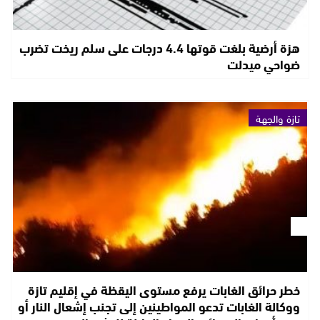
هزة أرضية بلغت قوتها 4.4 درجات على سلم ريخت تضرب
ضواحي ميدلت
تازة والجهة
خطر حرائق الغابات يرفع مستوى اليقظة في إقليم تازة
ووكالة الغابات تدعو المواطينين إلى تجنب إشعال النار أو