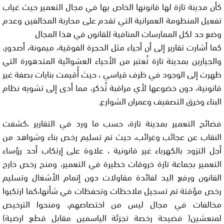
كأن مدينة تازة لها قانونها الخاص بها في مجال التعمير حيث غياب
تفعيل المنظومة العمرانية التي تقدم على محاربة المخالفين وعدم
وضع حد لكل الممارسات المنافية للقانون في هذا المجال
كما أشارت تقارير إلى أن أحياء مثل الحجرة الفوقية، ميمونة، أصدور،
والجيارين بمدينة تازة تُعتبر من الأحياء العشوائية المتدهورة التي
ظهرت إلى الوجود في ظرف قياسي ، حيث أُقيمت بنايات بصفة غير
قانونية، دون خضوعها لأي مراقبة تُذكر، مما أدى إلى تشويه نظام
البناء وخرق التصفيف وعمران الشوارع.
فضائح التعمير بمدينة تازة، حسب ما ورد في التقارير ،كشفت
النقاب عن عجائب وغرائب، حيث تم تسليم رخص بناء وشواهد من
أجل التزود بالكهرباء غير قانونية ، علاوة على إرتكاب أحد رؤساء
التعمير بجماعة تازة خروقات خطيرة في التعمير، ومنح رخص خارج
القانون ورفع اليد لفائدة مقاولات دون إتمام الأشغال وتسليم
رخص مؤقتة تم تسجيل ملاحظات وتحفظات في شأنها،كما ارتكبوا
مخالفات في مجال ليس من اختصاصهم، ومنحوا الترخيص
لمنعشين( فضيحة رخصة تجزئة الياسمين مقابل قطع ارضية)